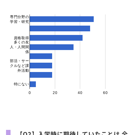
専門分野の
学習・研究
資格取得
多くの友
人・人間関
係
部活・サー
クルなど課
外活動
特にない
0
20
40
60
【Q2】入学時に期待していたことは 全