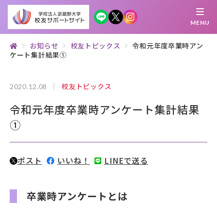
MENU
お知らせ
校友トピックス
令和元年度卒業時アン
ケート集計結果①
繋がる
知 る
探 す
学 ぶ
集 う
校友トピックス
2020.12.08
校友サポートサイトとは
令和元年度卒業時アンケート集計結果
母校について
①
むらさき会・くれない会について
ポスト
いいね！
LINEで送る
お知らせ
武蔵野マガジン
卒業時アンケートとは
創立100周年記念事業