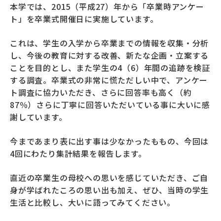
本学では、2015（平成27）年から「卒業時アンケー
募財（寄付）
ト」を卒業式開催日に実施しています。
採用情報
これは、学生の入学から卒業までの情報を収集・分析
し、今後の教育に対する改善、新たな企画・立案する
各種手続き・ご案内
ことを目的とし、また学生の4（6）年間の追跡を検証
する調査。卒業式の非常に慌ただしい中で、アンケー
卒業後の学び
ト調査に協力いただき、さらに回答率も高く（約
87％）さらに丁寧に回答いただいている事に大いに感
謝しています。
武蔵野TV
お問い合わせ
今まであまり表に出す事は少なかったももの、今回は
4回にわたり集計結果を報告します。
よくあるご質問
プライバシーポリシー
直近の卒業生の母校への思いを感じていただき、ご自
身が学ばれたころの思い出も加え、ぜひ、当時の学生
サイトポリシー
サイトマップ
生活と比較し、大いに語ってみてください。