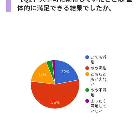
体的に満足できる結果でしたか。
とても満
足
やや満足
22%
どちらと
17%
もいえな
い
やや不満
足
まったく
55%
満足して
いない