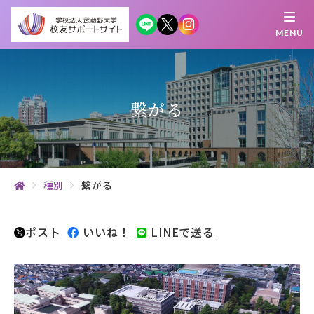
MENU
繋がる
知 る
探 す
学 ぶ
集 う
繋がる
校友サポートサイトとは
母校について
種別
繋がる
むらさき会・くれない会について
ポスト
いいね！
LINEで送る
お知らせ
武蔵野マガジン
創立100周年記念事業