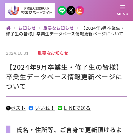
MENU
お知らせ
重要なお知らせ
【2024年9月卒業生・
修了生の皆様】卒業生データベース情報更新ページについて
繋がる
知 る
探 す
学 ぶ
集 う
重要なお知らせ
2024.10.31
校友サポートサイトとは
【2024年9月卒業生・修了生の皆様】
母校について
卒業生データベース情報更新ページに
ついて
むらさき会・くれない会について
お知らせ
ポスト
いいね！
LINEで送る
武蔵野マガジン
氏名・住所等、ご自身で更新頂けるよ
創立100周年記念事業