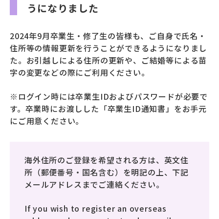
うになりました
募財（寄付）
2024年9月卒業生・修了生の皆様も、ご自身で氏名・
採用情報
住所等の情報更新を行うことができるようになりまし
た。お引越しによる住所の更新や、ご結婚等による苗
各種手続き・ご案内
字の変更などの際にご利用ください。
卒業後の学び
※ログイン時には卒業生IDおよびパスワードが必要で
す。卒業時にお渡しした「卒業生ID通知書」をお手元
にご用意ください。
武蔵野TV
お問い合わせ
海外住所のご登録を希望される方は、英文住
よくあるご質問
プライバシーポリシー
所（郵便番号・国名含む）を明記の上、下記
メールアドレスまでご連絡ください。
サイトポリシー
サイトマップ
If you wish to register an overseas