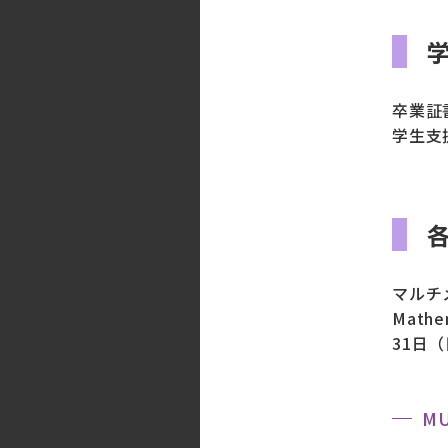
卒業証
学生支
マルチメ
Math
31日
M