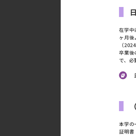
在学中
ヶ月後
（20
卒業後
で、必
本学の
証明書