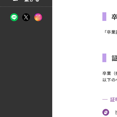
「卒業
卒業（
以下の
証