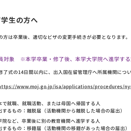
留学生の方へ
の方は卒業後、適切なビザの変更手続きが必要となります。
員対象 ※本学卒業・修了後、本学大学院へ進学する
修了式の14日間以内に、出入国在留管理庁へ所属機関につ
https://www.moj.go.jp/isa/applications/procedures/n
本で就職、就職活動、または母国へ帰国する人
出するもの：離脱届（活動機関から離脱した場合の届出）
学院など、卒業後に別の教育機関へ進学する人
出するもの：移籍届（活動機関の移籍があった場合の届出）