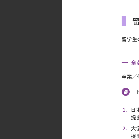
留学生
全
卒業／
日
提
大
提