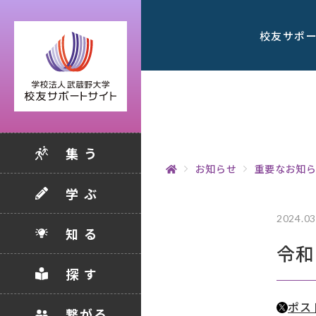
校友サポ
集 う
お知らせ
重要なお知
学 ぶ
2024.03
知 る
令和
探 す
ポス
繋がる