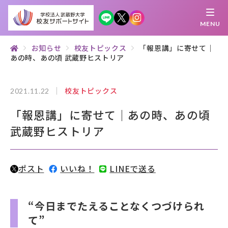
MENU
お知らせ
校友トピックス
「報恩講」に寄せて｜
あの時、あの頃 武蔵野ヒストリア
繋がる
知 る
探 す
学 ぶ
集 う
校友トピックス
2021.11.22
校友サポートサイトとは
「報恩講」に寄せて｜あの時、あの頃
母校について
武蔵野ヒストリア
むらさき会・くれない会について
ポスト
いいね！
LINEで送る
お知らせ
武蔵野マガジン
“今日までたえることなくつづけられ
て”
創立100周年記念事業