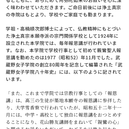
く味わわせていただきます。ご命日前後には浄土真宗
の寺院はもとより、学校やご家庭でも勤まります。
学祖・高楠順次郎博士によって、仏教精神にもとづい
た浄土真宗本願寺派の宗門関係学校として1924年に
設立された本学院では、毎年報恩講が行われていま
す。なお、本学院で学校行事として初めて親鸞聖人報
恩講を勤めたのは1977（昭和52）年11月でした。武
蔵野女子学院の創立80周年を記念して編纂された『武
蔵野女子学院八十年史』には、以下のように記されて
います。
「
また、これまで学院では宗教行事としての「報恩
講」は、高三の生徒が築地本願寺の報恩講に参拝した
り、大学雪香寮で行われていたが、昭和五十二年十一
月には、中学・高校として独自に報恩講をおつとめす
ることになり、花山勝友講師をまねいて「親鸞の心」