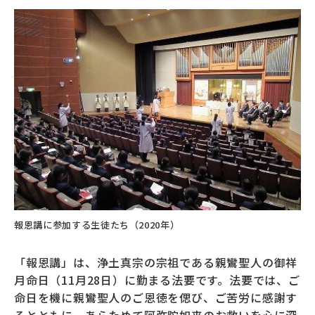
報恩講に参加する生徒たち（2020年）
「報恩講」は、浄土真宗の宗祖である親鸞聖人の御祥
月命日（11月28日）に勤まる法要です。法要では、ご
命日を機に親鸞聖人のご恩徳を偲び、ご苦労に感謝す
るとともに、あらためて阿弥陀如来のお救いを心に深