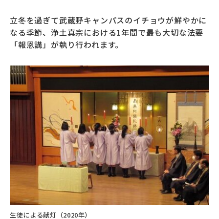
募財（寄付）
立冬を過ぎて武蔵野キャンパスのイチョウが鮮やかに
なる季節、浄土真宗における1年間で最も大切な法要
採用情報
「報恩講」が執り行われます。
各種手続き・ご案内
卒業後の学び
武蔵野TV
お問い合わせ
よくあるご質問
プライバシーポリシー
サイトポリシー
サイトマップ
生徒による献灯（2020年）