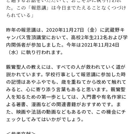
と題するお話をいただいて、おごそかに執り行われ
た。この「報恩講」は今日までたえることなくつづけ
られている
」
昨年の報恩講は、2020年11月27日（金）に武蔵野キ
ャンパス雪頂講堂において、高校2年生212名および学
内関係者が参加しました。今年は2021年11月24日
（水）に執り行われます。
親鸞聖人の教えには、すべての人が救われていく道が
説かれています。学校行事として報恩講に参加した時
の記憶はあやふやでも、歳を重ねてから改めて触れて
みると、心に寄り添う言葉もあると思います。親鸞聖
人を知るための第一歩としては、入門書や有名作家に
よる著書、漫画などの関連書籍がおすすめです。ま
た、映画や法話の動画などもあるので、この機会にチ
ェックしてみてはいかがでしょう。
＜参考文献＞