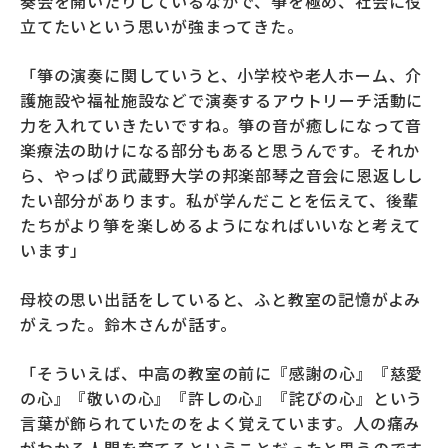
奏会を開いたりしているなかで、箏を極め、社会に役
立てたいという思いが強まってきた。
「箏の演奏に関していうと、小学校や老人ホーム、介
護施設や福祉施設などで演奏するアウトリーチ活動に
力を入れていきたいですね。箏の音が癒しになって音
楽療法の助けになる部分もあると思うんです。それか
ら、やっぱり武蔵野大学の邦楽部琴之音会に恩返しし
たい部分があります。私が学んだことを伝えて、後輩
たちがより箏を楽しめるようになればいいなと考えて
います」
母校の思い出話をしていると、ふと教室の記憶がよみ
がえった。鈴木さんが話す。
「そういえば、中高の教室の前に『感謝の心』『慈愛
の心』『敬いの心』『許しの心』『詫びの心』という
言葉が飾られていたのをよく覚えています。人の痛み