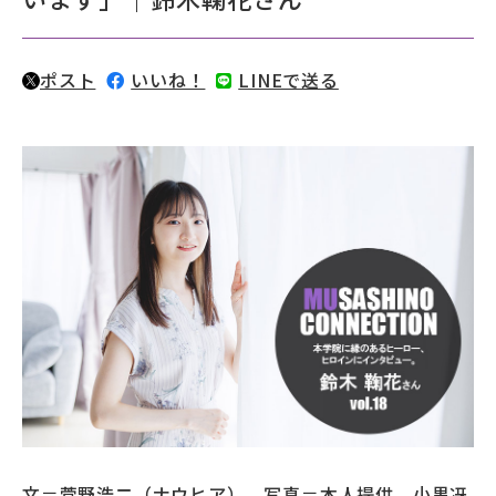
募財（寄付）
ポスト
いいね！
LINEで送る
採用情報
各種手続き・ご案内
卒業後の学び
武蔵野TV
お問い合わせ
よくあるご質問
プライバシーポリシー
サイトポリシー
サイトマップ
文＝菅野浩二（ナウヒア） 写真＝本人提供、小黒冴