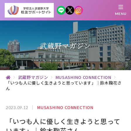
MENU
繋がる
知 る
探 す
学 ぶ
集 う
武蔵野マガジン
校友サポートサイトとは
母校について
武蔵野マガジン
MUSASHINO CONNECTION
「いつも人に優しく生きようと思っています」｜鈴木鞠花さ
むらさき会・くれない会について
ん
お知らせ
MUSASHINO CONNECTION
2023.09.12
武蔵野マガジン
「いつも人に優しく生きようと思って
創立100周年記念事業
います」｜鈴木鞠花さん