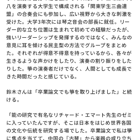
八を演奏する大学生で構成される「関東学生三曲連
盟」の合奏会にも参加し、広い視野から大きな刺激を
受けた。大学3年次には琴之音会の部長に就任。リー
ダー的な立ち位置は生まれて初めての経験だったが、
強いリーダーシップを発揮するのではなく、みんなの
意見に耳を傾ける民主型の方法でグループをまとめ
た。それぞれが得意不得意を持っているから、各々が
生きるような声かけをしたり、演奏の割り振りをした
りした。箏の演奏者だけでなく、人間としても成長で
きた時間だったと感じている。
鈴木さんは「卒業論文でも箏を取り上げました」と続
ける。
「能の研究で有名なリチャード・エマート先生のゼミ
に入っていたんですが、そこは日本をはじめ世界各国
の文化や伝統を研究する場でした。卒業論文で私は箏
に焦点を当てて、中国の『古琴』から楽器の成り立ち