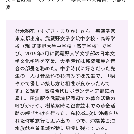
夏
鈴木鞠花（すずき・まりか）さん｜箏演奏家
東京都出身。武蔵野女子学院中学校・高等学
校（現 武蔵野大学中学校・高等学校）で学
び、2019年3月に武蔵野大学文学部の日本文
学文化学科を卒業。大学時代は邦楽部琴之音
会の部長を務めた。中学時代に好きだった先
生の一人は音楽科の杉浦みずほ先生で、「穏
やかで優しい接し方と相性が良かったんで
す」と話す。高校時代はボランティア部に所
属し、田無駅や武蔵境駅周辺での募金活動の
呼びかけや、樹華祭時に銀杏並木での募金活
動の呼びかけを行った。高校3年次に沖縄を訪
れた修学旅行も思い出の一つで、沖縄美ら海
水族館や首里城が特に記憶に残っている。