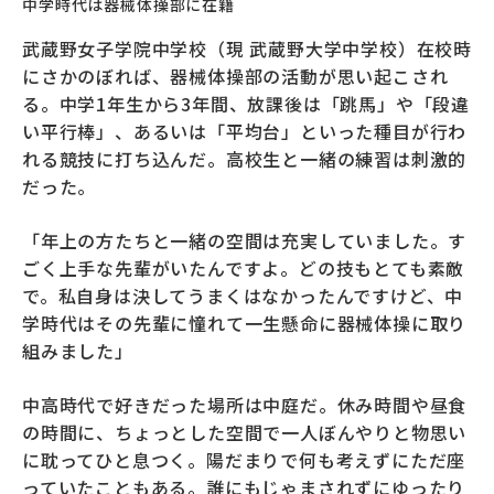
中学時代は器械体操部に在籍
武蔵野女子学院中学校（現 武蔵野大学中学校）在校時
にさかのぼれば、器械体操部の活動が思い起こされ
る。中学1年生から3年間、放課後は「跳馬」や「段違
い平行棒」、あるいは「平均台」といった種目が行わ
れる競技に打ち込んだ。高校生と一緒の練習は刺激的
だった。
「年上の方たちと一緒の空間は充実していました。す
ごく上手な先輩がいたんですよ。どの技もとても素敵
で。私自身は決してうまくはなかったんですけど、中
学時代はその先輩に憧れて一生懸命に器械体操に取り
組みました」
中高時代で好きだった場所は中庭だ。休み時間や昼食
の時間に、ちょっとした空間で一人ぼんやりと物思い
に耽ってひと息つく。陽だまりで何も考えずにただ座
っていたこともある。誰にもじゃまされずにゆったり