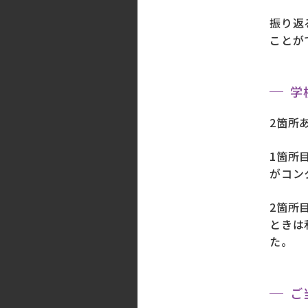
振り返
ことが
学
2箇所
1箇所
がコン
2箇所
ときは
た。
ご