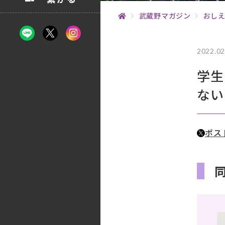
武蔵野マガジン
おしえ
2022.02
学生
ない
ポス