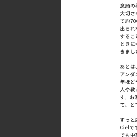
念願の
大切さ
て約7
出られ
するこ
ときに
きまし
あとは
アンダ
年ほど
人や教
す。お
て、と
ずっと
Cie
でも中