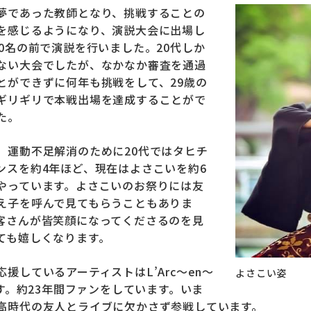
夢であった教師となり、挑戦することの
を感じるようになり、演説大会に出場し
00名の前で演説を行いました。20代しか
ない大会でしたが、なかなか審査を通過
とができずに何年も挑戦をして、29歳の
ギリギリで本戦出場を達成することがで
た。
、運動不足解消のために20代ではタヒチ
ンスを約4年ほど、現在はよさこいを約6
やっています。よさこいのお祭りには友
え子を呼んで見てもらうこともありま
客さんが皆笑顔になってくださるのを見
ても嬉しくなります。
応援しているアーティストはL’Arc～en～
よさこい姿
lです。約23年間ファンをしています。いま
高時代の友人とライブに欠かさず参戦しています。