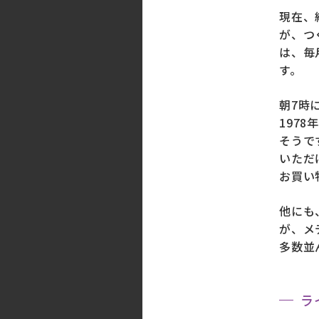
現在、
が、つ
は、毎
す。
朝7時
197
そうで
いただ
お買い
他にも
が、メ
多数並
ラ