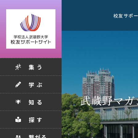
校友サポ
集 う
学 ぶ
武蔵野マガ
知 る
探 す
繋がる