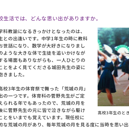
校生活では、どんな思い出がありますか。
学科教諭になるきっかけとなったのは、
生との出逢いです。中学1年生の時に教科
お世話になり、数学が大好きになりまし
のような大きな体で生徒を追いかけなが
する場面もありながらも、一人ひとりの
ことをよく見てくださる城田先生の姿に
抱きました。
高校3年生の体育祭で舞った「荒城の月」
出の一つです。体育科の菅野先生がご定
えられる年でもあったので、荒城の月を
後に菅野先生の元に皆で泣きながら駆け
高校3年生のと
ことをいまでも覚えています。現任校に
的な荒城の月があり、毎年荒城の月を見る度に当時を思い出