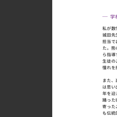
学
私が数
城田先
担当で
た。熊
ら指導
生徒の
憧れを
また、
は思い
年を迎
踊った
寄った
も伝統