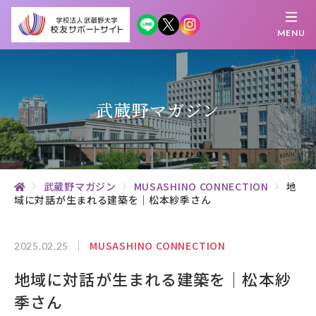
MENU
繋がる
知 る
探 す
学 ぶ
集 う
武蔵野マガジン
校友サポートサイトとは
母校について
武蔵野マガジン
MUSASHINO CONNECTION
地
域に対話が生まれる建築を｜松本紗季さん
むらさき会・くれない会について
お知らせ
MUSASHINO CONNECTION
2025.02.25
地域に対話が生まれる建築を｜松本紗
武蔵野マガジン
季さん
創立100周年記念事業