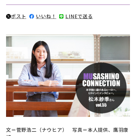
募財（寄付）
ポスト
いいね！
LINEで送る
採用情報
各種手続き・ご案内
卒業後の学び
武蔵野TV
お問い合わせ
よくあるご質問
プライバシーポリシー
サイトポリシー
サイトマップ
文＝菅野浩二（ナウヒア） 写真＝本人提供、鷹羽康