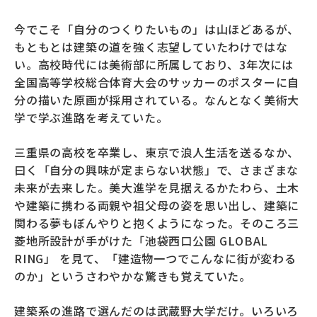
今でこそ「自分のつくりたいもの」は山ほどあるが、
もともとは建築の道を強く志望していたわけではな
い。高校時代には美術部に所属しており、3年次には
全国高等学校総合体育大会のサッカーのポスターに自
分の描いた原画が採用されている。なんとなく美術大
学で学ぶ進路を考えていた。
三重県の高校を卒業し、東京で浪人生活を送るなか、
曰く「自分の興味が定まらない状態」で、さまざまな
未来が去来した。美大進学を見据えるかたわら、土木
や建築に携わる両親や祖父母の姿を思い出し、建築に
関わる夢もぼんやりと抱くようになった。そのころ三
菱地所設計が手がけた「池袋西口公園 GLOBAL
RING」 を見て、「建造物一つでこんなに街が変わる
のか」というさわやかな驚きも覚えていた。
建築系の進路で選んだのは武蔵野大学だけ。いろいろ