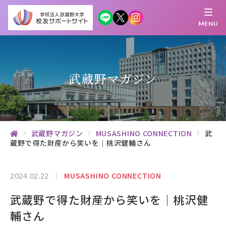
MENU
繋がる
知 る
探 す
学 ぶ
集 う
武蔵野マガジン
校友サポートサイトとは
母校について
武蔵野マガジン
MUSASHINO CONNECTION
武
蔵野で得た財産から笑いを｜桃沢健輔さん
むらさき会・くれない会について
お知らせ
MUSASHINO CONNECTION
2024.02.22
武蔵野で得た財産から笑いを｜桃沢健
武蔵野マガジン
輔さん
創立100周年記念事業