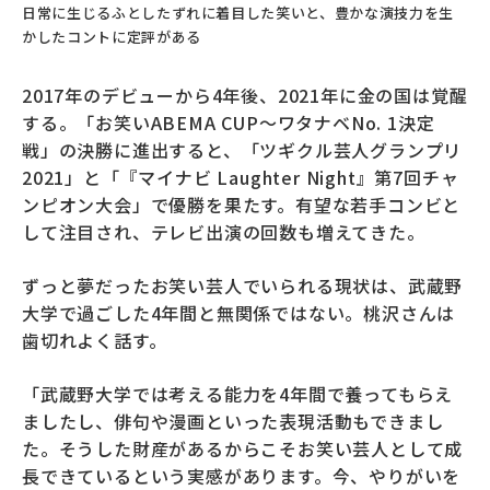
日常に生じるふとしたずれに着目した笑いと、豊かな演技力を生
かしたコントに定評がある
2017年のデビューから4年後、2021年に金の国は覚醒
する。「お笑いABEMA CUP～ワタナベNo. 1決定
戦」の決勝に進出すると、「ツギクル芸人グランプリ
2021」と「『マイナビ Laughter Night』第7回チャ
ンピオン大会」で優勝を果たす。有望な若手コンビと
して注目され、テレビ出演の回数も増えてきた。
ずっと夢だったお笑い芸人でいられる現状は、武蔵野
大学で過ごした4年間と無関係ではない。桃沢さんは
歯切れよく話す。
「武蔵野大学では考える能力を4年間で養ってもらえ
ましたし、俳句や漫画といった表現活動もできまし
た。そうした財産があるからこそお笑い芸人として成
長できているという実感があります。今、やりがいを