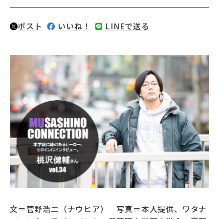
募財（寄付）
ポスト
いいね！
LINEで送る
採用情報
各種手続き・ご案内
卒業後の学び
武蔵野TV
お問い合わせ
よくあるご質問
プライバシーポリシー
サイトポリシー
サイトマップ
文＝菅野浩二（ナウヒア） 写真＝本人提供、ワタナ