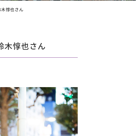
鈴木惇也さん
鈴木惇也さん