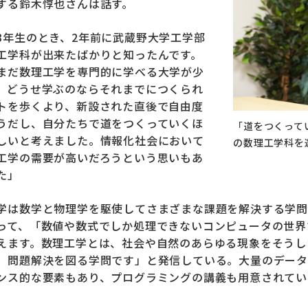
する鈴木惇也さんは話す。
3年生のとき、2年前に武蔵野大学工学部
工学科が出来たばかりと知ったんです。
まだ数理工学を専門的に学べる大学が少
、どうせ学ぶのならそれまでにつくられ
トを歩くより、新設された直後で自由度
うだし、自分たちで道をつくっていくほ
「道をつくって
しいと考えました。情報化社会において
の数理工学科を
工学の需要が高いだろうという思いもあ
た」
学は数学と物理学を駆使してさまざまな課題を解決する学問
って、「数値や数式でしか処理できないコンピュータの世界
えます。数理工学とは、社会や自然のあらゆる現象をそうし
、問題解決を図る学問です」と発信している。大量のデータ
ンス的な要素もあり、プログラミングの講義も用意されてい