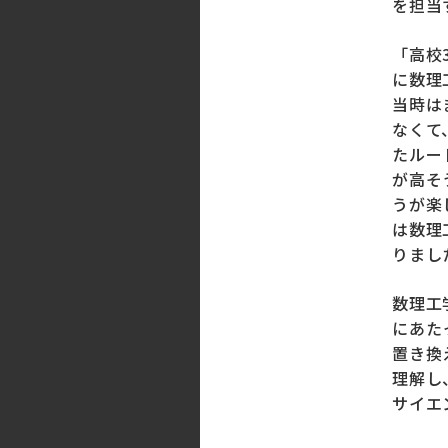
を担当
「高校
に数理
当時は
なくて
たルー
が高そ
うが楽
は数理
りまし
数理工
にあた
置き換
理解し
サイエ