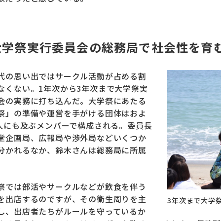
大学祭実行委員会の総務局で社会性を育
代の思い出ではサークル活動が占める割
なくない。1年次から3年次まで大学祭実
会の実務に打ち込んだ。大学祭にあたる
祭」の準備や運営を手がける団体はおよ
0人にも及ぶメンバーで構成される。委員長
堂企画局、広報局や渉外局などいくつか
分かれるなか、鈴木さんは総務局に所属
祭では部活やサークルなどが飲食を伴う
を出店するのですが、その衛生周りを主
3年次まで大学
し、出店者たちがルールを守っているか