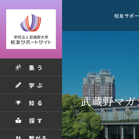
校友サポ
集 う
学 ぶ
武蔵野マガ
知 る
探 す
繋がる