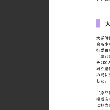
大学時
合も少
行委員
「摩耶
そ20
局や講
の局に
した。
「摩耶
模擬店
に担当