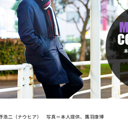
野浩二（ナウヒア） 写真＝本人提供、鷹羽康博