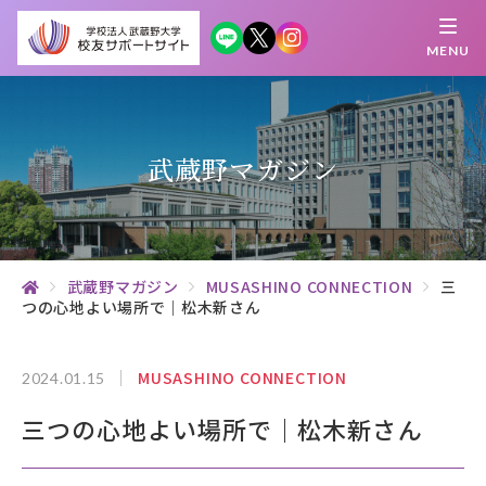
MENU
繋がる
知 る
探 す
学 ぶ
集 う
武蔵野マガジン
校友サポートサイトとは
母校について
武蔵野マガジン
MUSASHINO CONNECTION
三
つの心地よい場所で｜松木新さん
むらさき会・くれない会について
お知らせ
MUSASHINO CONNECTION
2024.01.15
三つの心地よい場所で｜松木新さん
武蔵野マガジン
創立100周年記念事業