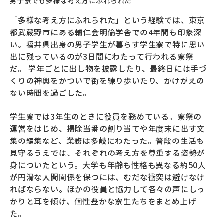
男子寮でも多様な考え方にふれられた
「多様な考え方にふれられた」という経験では、東京
都武蔵野市にある輔仁会明倫学舎での4年間も印象深
い。福井県出身の男子学生が暮らす学生寮で特に思い
出に残っているのが3日間にわたって行われる寮祭
だ。 学年ごとに出し物を披露したり、最終日には手づ
くりの神輿をかついで街を練り歩いたり、かけがえの
ない時間を過ごした。
学生寮では3年生のときに役員を務めている。寮祭の
運営をはじめ、掃除当番の割り当てや年度末に出す文
集の編集など、業務は多岐にわたった。普段の生活も
見守るうえでは、それぞれの考え方を尊重する姿勢が
身についたという。大学も年齢も性格も異なる約50人
が円滑な人間関係を保つには、むだな衝突は避けなけ
ればならない。ほかの役員と協力して各々の声にしっ
かりと耳を傾け、個性豊かな寮生たちをまとめ上げ
た。