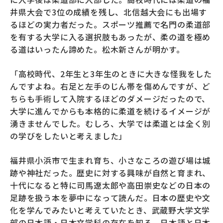
井県大会で3位の成績を残し、北信越大会にも出場す
るほどの実力者だった。スポーツ推薦で名門の柔道部
を有する大学に入る選択肢もあったが、柔の道を極め
る道はいったん諦めた。松木新さんが明かす。
「高校時代、2年生と3年生のときに大きな怪我をした
んですよね。右足と左手のじん帯を傷めんですが、ど
ちらも手術して入院するほどのダメージだったので、
大学に進んでからも本格的に柔道を続けるイメージが
湧きませんでした。むしろ、大学では柔道とは全く別
の学びをしたいと考えました」
福井県小浜市で生まれ育ち、小さなころの遊び場は城
跡や神社だった。歴史に対する興味が自然と育まれ、
十代になると特に司馬遼太郎や高田崇史などの日本の
足跡を扱う本を夢中になって読んだ。日本の歴史や文
化を学んでみたいと考えていたとき、武蔵野大学文学
部の日本語・日本文学科の存在を知る。日本語と日本