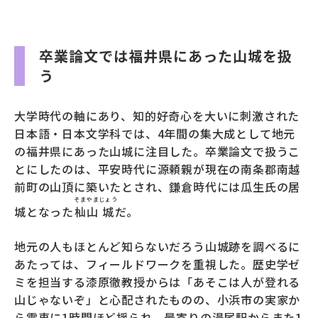
卒業論文では福井県にあった山城を扱
う
大学時代の軸にあり、知的好奇心を大いに刺激された
日本語・日本文学科では、4年間の集大成として地元
の福井県にあった山城に注目した。卒業論文で扱うこ
とにしたのは、平安時代に源頼親が現在の南条郡南越
前町の山頂に築いたとされ、鎌倉時代には瓜生氏の居
そま
やま
じょう
城となった
杣
山
城
だ。
地元の人もほとんど知らないだろう山城跡を調べるに
あたっては、フィールドワークを重視した。歴史学ゼ
ミを担当する漆原徹教授からは「あそこは人が登れる
山じゃないぞ」と心配されたものの、小浜市の実家か
ら電車に1時間ほど揺られ、最寄りの湯尾駅からまた1