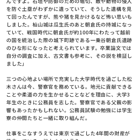
んですよ。石垣や防御のための堀切、敵や動物の侵入
を防ぐ土塁がわずかに遺っていて、そうした遺構を見
て回ったんですが、熊や猪を見かけるなど怖い思いも
しました。杣山城は瓜生氏のあと朝倉氏の持城になっ
ていて、戦国時代に朝倉氏が約100年にわたって越前
の国を統治した際の城下町跡である一乗谷朝倉氏遺跡
のひな形になったと考えられています。卒業論文では
自分の調査に加え、古文書も参考に、その説を検証し
ました」
三つの心地よい場所で充実した大学時代を過ごした松
木さんは今、警察官を務めている。地元に貢献できる
ことや柔道の力を生かせることなどを理由に、大学3
年生のときに公務員を志した。警察官である父親の影
響もあったかもしれない。公務員試験の勉強には学生
寮の仲間たちと一緒に取り組んだ。
仕事をこなすうえでは東京で過ごした4年間の財産が