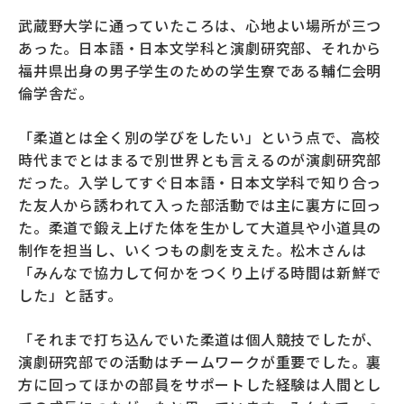
武蔵野大学に通っていたころは、心地よい場所が三つ
あった。日本語・日本文学科と演劇研究部、それから
福井県出身の男子学生のための学生寮である輔仁会明
倫学舎だ。
「柔道とは全く別の学びをしたい」という点で、高校
時代までとはまるで別世界とも言えるのが演劇研究部
だった。入学してすぐ日本語・日本文学科で知り合っ
た友人から誘われて入った部活動では主に裏方に回っ
た。柔道で鍛え上げた体を生かして大道具や小道具の
制作を担当し、いくつもの劇を支えた。松木さんは
「みんなで協力して何かをつくり上げる時間は新鮮で
した」と話す。
「それまで打ち込んでいた柔道は個人競技でしたが、
演劇研究部での活動はチームワークが重要でした。裏
方に回ってほかの部員をサポートした経験は人間とし