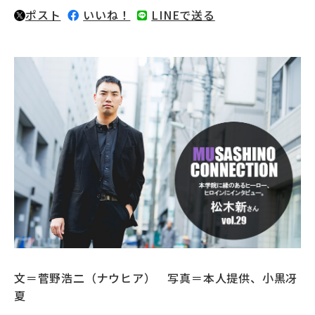
ポスト
いいね！
LINEで送る
募財（寄付）
採用情報
各種手続き・ご案内
卒業後の学び
武蔵野TV
お問い合わせ
よくあるご質問
プライバシーポリシー
文＝菅野浩二（ナウヒア） 写真＝本人提供、小黒冴
サイトポリシー
サイトマップ
夏