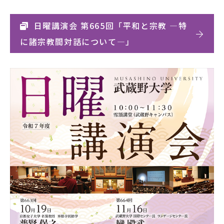
日曜講演会 第665回「平和と宗教 ―特
に諸宗教間対話について―」