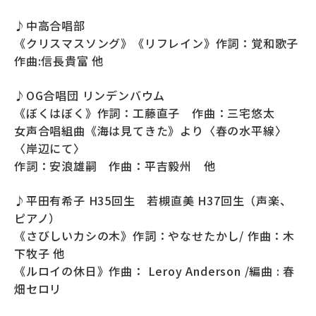
♪中高合唱部
《クリスマスソング》《リフレイン》作詞：覚和歌子
作曲:信長貴富 他
♪OG合唱団 リンデンバウム
《ぼくはぼく》作詞：工藤直子 作曲：三宅悠太
女声合唱組曲《海は見てきた》より〈春の水平線〉
〈岸辺にて〉
作詞：安浪雄嗣 作曲：平吉毅州 他
♪平田有希子 H35回生 若槻直美 H37回生（声楽、
ピアノ）
《さびしいカシの木》作詞：やなせたかし/ 作曲：木
下牧子 他
《ルロイの休日》作曲： Leroy Anderson /編曲 : 春
畑セロリ