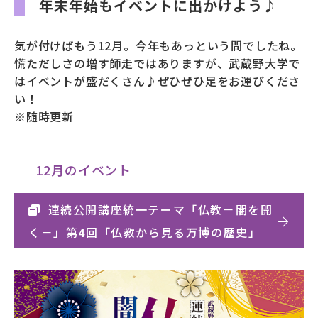
年末年始もイベントに出かけよう♪
募財（寄付）
気が付けばもう12月。今年もあっという間でしたね。
採用情報
慌ただしさの増す師走ではありますが、武蔵野大学で
はイベントが盛だくさん♪ぜひぜひ足をお運びくださ
各種手続き・ご案内
い！
※随時更新
卒業後の学び
12月のイベント
武蔵野TV
お問い合わせ
連続公開講座統一テーマ「仏教－闇を開
く－」第4回「仏教から見る万博の歴史」
よくあるご質問
プライバシーポリシー
サイトポリシー
サイトマップ