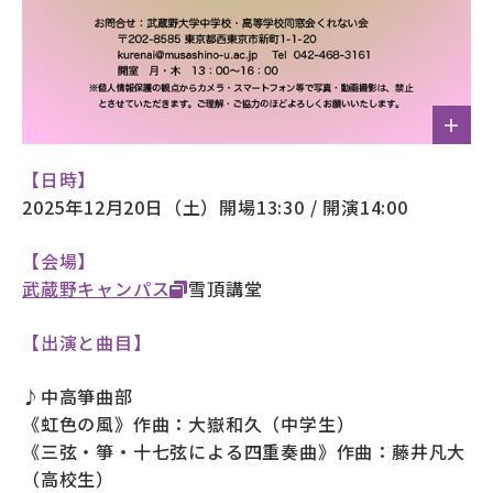
【日時】
2025年12月20日（土）開場13:30 / 開演14:00
【会場】
武蔵野キャンパス
雪頂講堂
【出演と曲目】
♪中高箏曲部
《虹色の風》作曲：大嶽和久（中学生）
《三弦・箏・十七弦による四重奏曲》作曲：藤井凡大
（高校生）