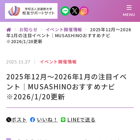
MENU
お知らせ
イベント開催情報
2025年12月～2026
年1月の注目イベント｜MUSASHINOおすすめナビ
繋がる
知 る
探 す
学 ぶ
集 う
※2026/1/20更新
イベント開催情報
2025.11.27
校友サポートサイトとは
2025年12月～2026年1月の注目イベ
母校について
ント｜MUSASHINOおすすめナビ
むらさき会・くれない会について
※2026/1/20更新
お知らせ
ポスト
いいね！
LINEで送る
武蔵野マガジン
創立100周年記念事業