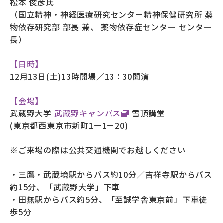
松本 俊彦氏
（国立精神・神経医療研究センター精神保健研究所 薬
物依存研究部 部長 兼、 薬物依存症センター センター
長）
【日時】
12月13日(土)13時開場／13：30開演
【会場】
武蔵野大学
武蔵野キャンパス
雪頂講堂
(東京都西東京市新町1ー1ー20)
※ご来場の際は公共交通機関でお越しください
・三鷹・武蔵境駅からバス約10分／吉祥寺駅からバス
約15分、「武蔵野大学」下車
・田無駅からバス約5分、「至誠学舎東京前」下車徒
歩5分