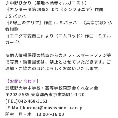
♪中野ひかり（築地本願寺オルガニスト）
《カンタータ第29番》より〈シンフォニア〉作曲 :
J.S.バッハ
《G線上のアリア》作曲 : J.S.バッハ 《真宗宗歌》仏
教讃歌
《エニグマ変奏曲》より〈ニムロッド〉作曲：E.エル
ガー 他
※個人情報保護の観点からカメラ・スマートフォン等
で写真・動画撮影は、禁止とさせていただきます。ご
理解・ご協力のほどよろしくお願いいたします。
【お問い合わせ】
武蔵野大学中学校・高等学校同窓会くれない会
〒202-8585 東京都西東京市新町1-1-20
[TEL]042-468-3161
[E-Mail]kurenai@musashino-u.ac.jp
開室 月・木 13:00～16:00