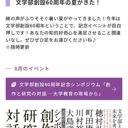
文学部創設60周年の夏がきた！
募財（寄付）
蝉の声がふりそそぐ暑い夏がやってきました！今年は
採用情報
文学部創設60周年ということで、記念イベントが目白
押しです！あなたの知的好奇心を満足させること間違
各種手続き・ご案内
いなし。ぜひぜひ足をお運びくださいね♪
※随時更新
卒業後の学び
8月のイベント
武蔵野TV
お問い合わせ
文学部創設60周年記念シンポジウム「創
作と研究の対話 ─大学教育の現場から」
よくあるご質問
プライバシーポリシー
サイトポリシー
サイトマップ