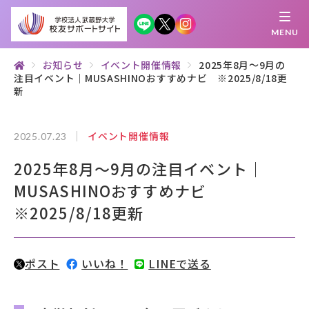
MENU
お知らせ
イベント開催情報
2025年8月～9月の
注目イベント｜MUSASHINOおすすめナビ ※2025/8/18更
繋がる
知 る
探 す
学 ぶ
集 う
新
イベント開催情報
2025.07.23
校友サポートサイトとは
2025年8月～9月の注目イベント｜
母校について
MUSASHINOおすすめナビ
むらさき会・くれない会について
※2025/8/18更新
お知らせ
ポスト
いいね！
LINEで送る
武蔵野マガジン
創立100周年記念事業