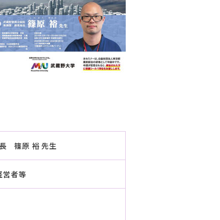
長 篠原 裕 先生
経営者等