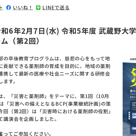
ト
いいね！
LINEで送る
令和6年2月7日(水) 令和5年度 武蔵野
ラム（第2回）
部の卒後教育プログラムは、慈悲の心をもって地
に貢献できる薬剤師の育成を目的に、地域の薬剤
連携して最新の医療や社会ニーズに関する研修会
します。
は、「災害と薬剤師」をテーマに、第1回（10月
）は「災害への備えとなるBCP(事業継続計画)の策
今回（第2回）は「災害時における薬剤師の役割」
て講演会を企画しました。
奮ってご参加ください。