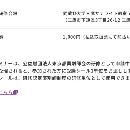
研修会場
武蔵野大学三鷹サテライト教室 
（三鷹市下連雀3丁目26-12 三
費
1,000円（払込取扱票にて前払
ミナーは、
公益財団法人東京都薬剤師会の研修
として申請中
受理されると、参加された方に受講シール1単位をお渡しし
シールは、研修認定薬剤師制度の研修単位として使用できま
こちら