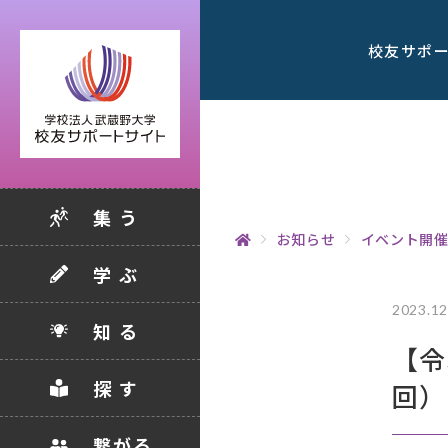
校友サポ
集 う
お知らせ
イベント開
学 ぶ
2023.12
知 る
【令
探 す
回）
繋がる