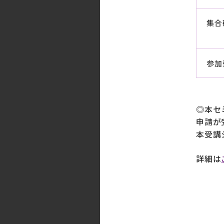
集合
参加
◎本セ
申請が
本受講
詳細は