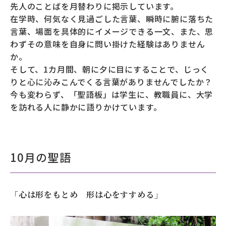
先人のことばを月替わりに掲示しています。
在学時、何気なく見過ごした言葉、瞬時に腑に落ちた
募財（寄付）
言葉、場面を具体的にイメージできる一文、また、思
採用情報
わずその意味を自身に問い掛けた経験はありません
か。
各種手続き・ご案内
そして、1カ月間、朝に夕に目にすることで、じっく
りと心に沁みこんでくる言葉がありませんでしたか？
卒業後の学び
今も変わらず、「聖語板」は学生に、教職員に、大学
を訪れる人に静かに語りかけています。
武蔵野TV
お問い合わせ
10月の聖語
よくあるご質問
プライバシーポリシー
「心は形をもとめ 形は心をすすめる」
サイトポリシー
サイトマップ