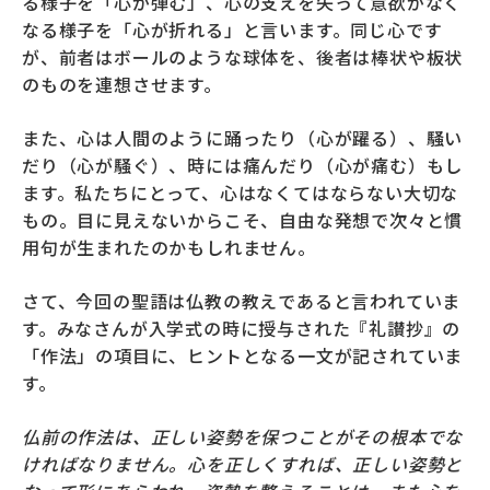
る様子を「心が弾む」、心の支えを失って意欲がなく
なる様子を「心が折れる」と言います。同じ心です
が、前者はボールのような球体を、後者は棒状や板状
のものを連想させます。
また、心は人間のように踊ったり（心が躍る）、騒い
だり（心が騒ぐ）、時には痛んだり（心が痛む）もし
ます。私たちにとって、心はなくてはならない大切な
もの。目に見えないからこそ、自由な発想で次々と慣
用句が生まれたのかもしれません。
さて、今回の聖語は仏教の教えであると言われていま
す。みなさんが入学式の時に授与された『礼讃抄』の
「作法」の項目に、ヒントとなる一文が記されていま
す。
仏前の作法は、正しい姿勢を保つことがその根本でな
ければなりません。心を正しくすれば、正しい姿勢と