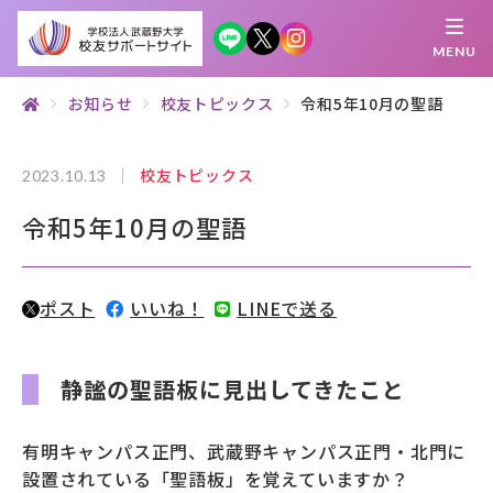
MENU
お知らせ
校友トピックス
令和5年10月の聖語
繋がる
知 る
探 す
学 ぶ
集 う
校友トピックス
2023.10.13
令和5年10月の聖語
校友サポートサイトとは
母校について
ポスト
いいね！
LINEで送る
むらさき会・くれない会について
お知らせ
静謐の聖語板に見出してきたこと
武蔵野マガジン
有明キャンパス正門、武蔵野キャンパス正門・北門に
設置されている「聖語板」を覚えていますか？
創立100周年記念事業