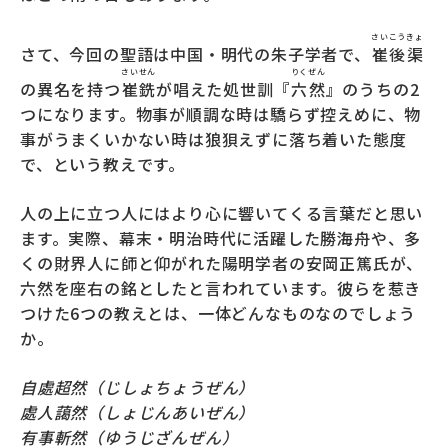
さい
こう
きょ
さて、今回の聖語は中国・明代の朱子学者で、
崔
後
渠
さい
せん
りく
ぜん
の異名を持つ
崔
銑
が唱えた処世訓『
六
然
』のうちの2
つになります。物事が順調な時は驕らず控えめに、物
事がうまくいかない時は狼狽えずに落ち着いた態度
で、という教えです。
人の上に立つ人にはより心に響いてくる言葉だと思い
ます。実際、幕末・明治時代に活躍した勝海舟や、多
くの財界人に師と仰がれた陽明学者の安岡正篤氏が、
六然を座右の銘としたと言われています。彼らを惹き
つけた6つの教えとは、一体どんなものなのでしょう
か。
自處超然（じしょちょうぜん）
處人藹然（しょじんあいぜん）
有事斬然（ゆうじざんぜん）