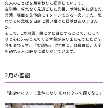
先人のことばを月替わりに掲示しています。
在学時、何気なく見過ごした言葉、瞬時に腑に落ちた
募財（寄付）
言葉、場面を具体的にイメージできる一文、また、思
採用情報
わずその意味を自身に問い掛けた経験はありません
か。
各種手続き・ご案内
そして、1カ月間、朝に夕に目にすることで、じっく
りと心に沁みこんでくる言葉がありませんでしたか？
卒業後の学び
今も変わらず、「聖語板」は学生に、教職員に、大学
を訪れる人に静かに語りかけています。
武蔵野TV
お問い合わせ
2月の聖語
よくあるご質問
プライバシーポリシー
「出会いによって豊かになり 別れによって深くなる」
サイトポリシー
サイトマップ