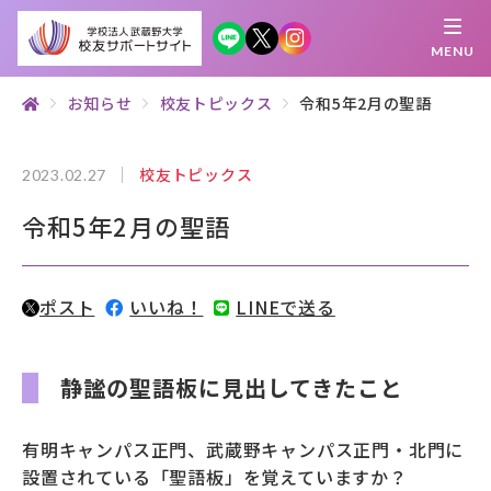
MENU
お知らせ
校友トピックス
令和5年2月の聖語
繋がる
知 る
探 す
学 ぶ
集 う
校友トピックス
2023.02.27
令和5年2月の聖語
校友サポートサイトとは
母校について
ポスト
いいね！
LINEで送る
むらさき会・くれない会について
お知らせ
静謐の聖語板に見出してきたこと
武蔵野マガジン
有明キャンパス正門、武蔵野キャンパス正門・北門に
設置されている「聖語板」を覚えていますか？
創立100周年記念事業