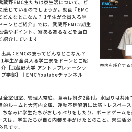
武蔵野EMC生たちは寮生活について、ど
に感じているのでしょうか。動画『EMC
てどんなとこなん？ 1年生が全員入る学
ドーンとご紹介』では、武蔵野EMC2期生
設備やポイント、寮あるあるなどを面白
く紹介しています。
出典：EMCの寮ってどんなとこなん？
1年生が全員入る学生寮をドーンとご紹
寮内を紹介する武
介【武蔵野大学 アントレプレナーシッ
プ学部】｜EMC Youtubeチャンネル
は全室個室、管理人常駐、食事は朝夕2食付。水回りは共用
目的ルームと大河内文庫、運動不足解消には筋トレスペース
。ちなみに学生たちがおしゃべりをしたり、ボードゲームを
ースは、学生たちが自ら内装を手がけたとのこと。寮生活必
必見です。