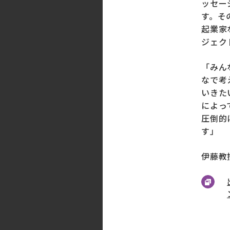
ッセー
す。そ
起業家
ジェク
「
みん
なで考
いきた
によっ
圧倒的
す
」
伊藤教