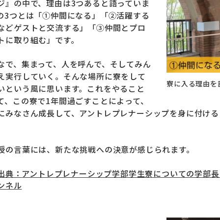
ジ』の中で、理由は3つあると語っていま
の3つとは「①仲間になる」「②活躍する
などゲストと交流する」「③仲間とプロ
トに取り組む」です。
なで、集まって、人を呼んで、そしてみん
え実行していく。そんな場所に寮をして
寮に入る理由を
いという風に思います。これをやること
て、この寮で1年間過ごすことによって、
にみなさん成長して、アントレプレナーシップを身に付ける
授の言葉には、新たな挑戦への決意が感じられます。
出典：
アントレプレナーシップ学部学生寮についての学部長メッ
ンネル