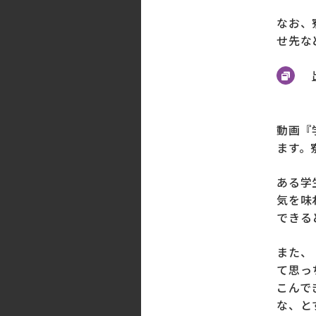
なお、
せ先な
動画『
ます。
ある学
気を味
できる
また、
て思っ
こんで
な、と