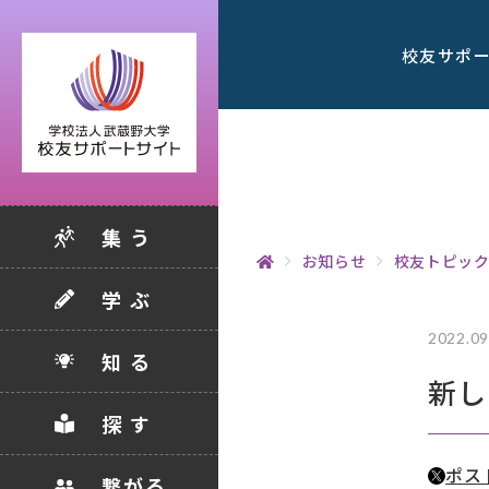
校友サポ
集 う
お知らせ
校友トピッ
学 ぶ
2022.09
知 る
新し
探 す
ポス
繋がる