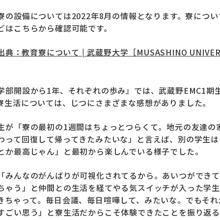
寮の設備については2022年8月の情報となります。寮につ
どはこちらから確認可能です。
出典：教育寮について | 武蔵野大学［MUSASHINO UNIVER
学部開設から1年、それぞれの歩み』では、武蔵野EMC1期
寮生活については、じつにさまざまな感想がありました。
生が「
寮の最初の1週間はちょっとつらくて。地元の友達の
わって回復して帰ってきたみたいな
」と言えば、別の学生は
とか最高じゃん
」と最初から楽しんでいる様子でした。
「
みんなのがんばりが可視化されてるから。あいつができて
ちゃう
」と仲間との生活を経てやる気スイッチが入った学
きちゃって。毎日会議、毎日喧嘩して、みたいな。でもそれ
すごい思う
」と寮生活だからこそ体験できたことを振り返