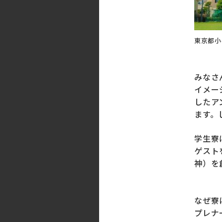
東京都小
みなさ
イメー
したア
ます。
学生寮
ゲスト
神）を
なぜ寮
プレナ