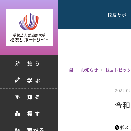
校友サポ
集 う
お知らせ
校友トピッ
学 ぶ
2022.09
知 る
令和
探 す
ポス
繋がる