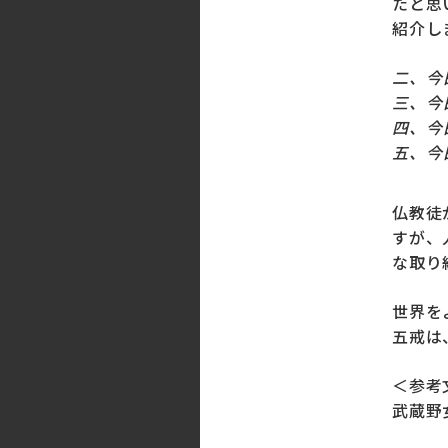
たと思
紹介し
二、今
三、今
四、今
五、今
仏教徒
すが、
な取り
世界を
五戒は
＜参考
武蔵野