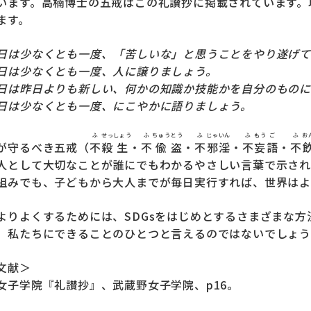
います。高楠博士の五戒はこの礼讃抄に掲載されています。
ます。
日は少なくとも一度、「苦しいな」と思うことをやり遂げて
日は少なくとも一度、人に譲りましょう。
日は昨日よりも新しい、何かの知識か技能かを自分のものに
日は少なくとも一度、にこやかに語りましょう。
ふ
せっ
しょう
ふ
ちゅう
とう
ふ
じゃ
いん
ふ
もう
ご
ふ
お
が守るべき五戒（
不
殺
生
・
不
偸
盗
・
不
邪
淫
・
不
妄
語
・
不
人として大切なことが誰にでもわかるやさしい言葉で示され
組みでも、子どもから大人までが毎日実行すれば、世界はよ
よりよくするためには、SDGsをはじめとするさまざまな方
、私たちにできることのひとつと言えるのではないでしょう
文献＞
女子学院『
礼讃抄
』、武蔵野女子学院、p16。