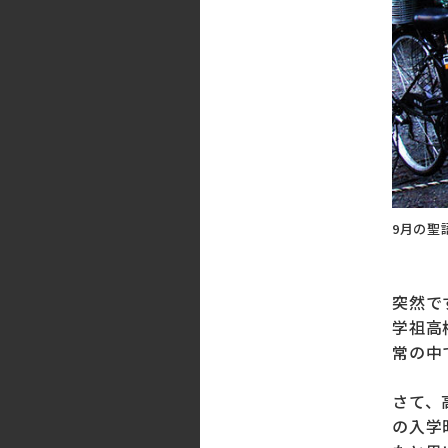
9月の聖
突然で
学祖高
常の中
さて、
の入学