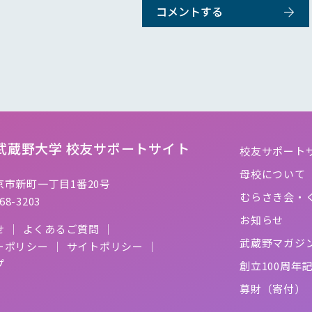
武蔵野大学
校友サポートサイト
校友サポート
母校について
市新町一丁目1番20号
むらさき会・
68-3203
お知らせ
せ
よくあるご質問
武蔵野マガジ
ーポリシー
サイトポリシー
プ
創立100周年
募財（寄付）