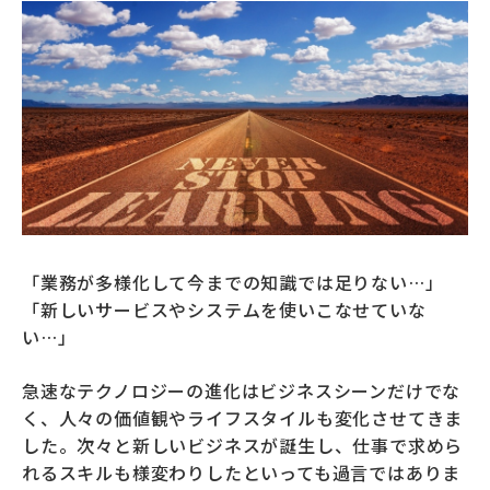
募財（寄付）
採用情報
各種手続き・ご案内
卒業後の学び
「業務が多様化して今までの知識では足りない…」
武蔵野TV
お問い合わせ
「新しいサービスやシステムを使いこなせていな
い…」
よくあるご質問
プライバシーポリシー
急速なテクノロジーの進化はビジネスシーンだけでな
く、人々の価値観やライフスタイルも変化させてきま
した。次々と新しいビジネスが誕生し、仕事で求めら
サイトポリシー
サイトマップ
れるスキルも様変わりしたといっても過言ではありま