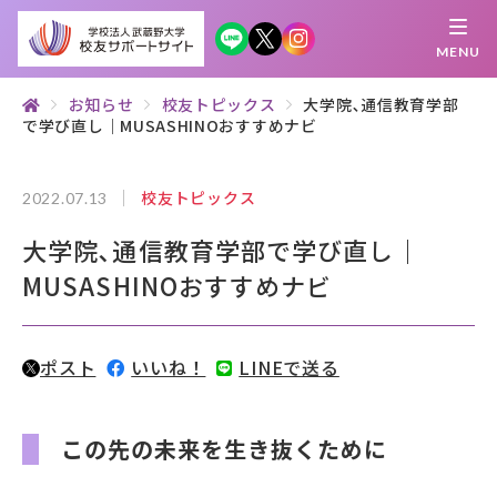
MENU
お知らせ
校友トピックス
大学院､通信教育学部
で学び直し｜MUSASHINOおすすめナビ
繋がる
知 る
探 す
学 ぶ
集 う
校友トピックス
2022.07.13
校友サポートサイトとは
大学院､通信教育学部で学び直し｜
母校について
MUSASHINOおすすめナビ
むらさき会・くれない会について
ポスト
いいね！
LINEで送る
お知らせ
武蔵野マガジン
この先の未来を生き抜くために
創立100周年記念事業