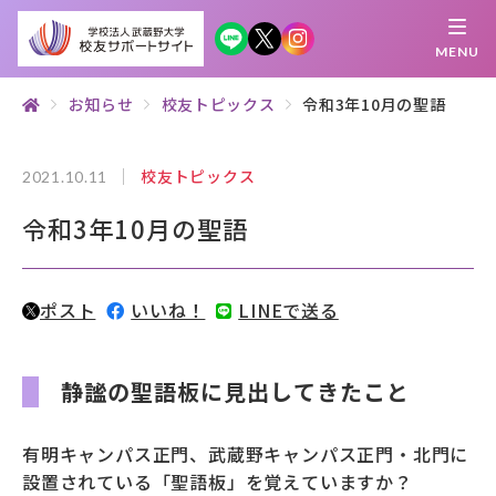
MENU
お知らせ
校友トピックス
令和3年10月の聖語
繋がる
知 る
探 す
学 ぶ
集 う
校友トピックス
2021.10.11
令和3年10月の聖語
校友サポートサイトとは
母校について
ポスト
いいね！
LINEで送る
むらさき会・くれない会について
お知らせ
静謐の聖語板に見出してきたこと
武蔵野マガジン
有明キャンパス正門、武蔵野キャンパス正門・北門に
設置されている「聖語板」を覚えていますか？
創立100周年記念事業