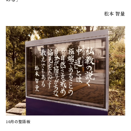
松本 智量
10月の聖語板