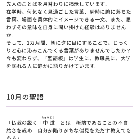
先人のことばを月替わりに掲示しています。
在学時、何気なく見過ごした言葉、瞬時に腑に落ちた
募財（寄付）
言葉、場面を具体的にイメージできる一文、また、思
採用情報
わずその意味を自身に問い掛けた経験はありません
か。
各種手続き・ご案内
そして、1カ月間、朝に夕に目にすることで、じっく
りと心に沁みこんでくる言葉がありませんでしたか？
卒業後の学び
今も変わらず、「聖語板」は学生に、教職員に、大学
を訪れる人に静かに語りかけています。
武蔵野TV
お問い合わせ
10月の聖語
よくあるご質問
プライバシーポリシー
ちゅう
どう
「
仏教の説く「
中
道
」とは 極端であることの不自
サイトポリシー
サイトマップ
然さを戒め 自分が陥りがちな偏見をただす教えでも
ある
」