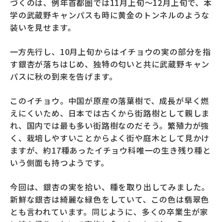
づくのは、例年首都圏では11月上旬～12月上旬で、本
学の武蔵野キャンパスも時に黄金のトンネルのような
募財（寄付）
装いを見せます。
採用情報
一方先行し、10月上旬からはイチョウの実の部分を指
す銀杏が落ちはじめ、独特の匂いと共に武蔵野キャン
各種手続き・ご案内
パスに秋の到来を告げます。
卒業後の学び
このイチョウ。中国が原産の落葉樹で、成長が早く燃
えにくいため、日本では古くから街路樹として親しま
れ、国内では最も多い街路樹なのだそう。繁殖力が強
武蔵野TV
お問い合わせ
く、栽培しやすいことからよく街や庭木として見かけ
ますが、約17種あったイチョウ科唯一の生き残り種と
いう側面も持つようです。
よくあるご質問
プライバシーポリシー
今回は、銀杏の実を拾い、種を取り出してみました。
新鮮な銀杏は綺麗な緑色をしていて、この色は翡翠色
サイトポリシー
サイトマップ
とも言われています。同じように、多くの卒業生が家