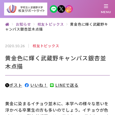
MENU
お知らせ
校友トピックス
黄金色に輝く武蔵野キ
ャンパス銀杏並木点描
繋がる
知 る
探 す
学 ぶ
集 う
校友トピックス
2020.10.26
校友サポートサイトとは
黄金色に輝く武蔵野キャンパス銀杏並
母校について
木点描
むらさき会・くれない会について
ポスト
いいね！
LINEで送る
お知らせ
武蔵野マガジン
黄金に染まるイチョウ並木に、本学への様々な思いを
浮かべる卒業生の方も多いのでしょう。イチョウが色
創立100周年記念事業