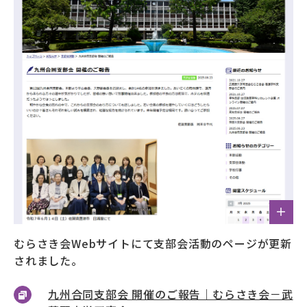
募財（寄付）
採用情報
各種手続き・ご案内
卒業後の学び
武蔵野TV
お問い合わせ
よくあるご質問
プライバシーポリシー
むらさき会Webサイトにて支部会活動のページが更新
されました。
サイトポリシー
サイトマップ
九州合同支部会 開催のご報告｜むらさき会－武