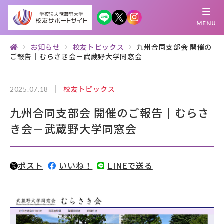
MENU
お知らせ
校友トピックス
九州合同支部会 開催の
ご報告｜むらさき会－武蔵野大学同窓会
繋がる
知 る
探 す
学 ぶ
集 う
校友トピックス
2025.07.18
校友サポートサイトとは
九州合同支部会 開催のご報告｜むらさ
母校について
き会－武蔵野大学同窓会
むらさき会・くれない会について
ポスト
いいね！
LINEで送る
お知らせ
武蔵野マガジン
創立100周年記念事業