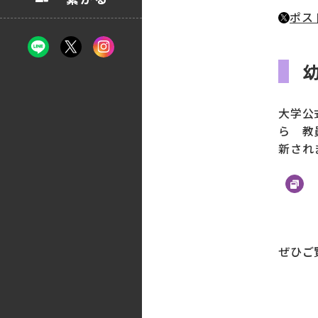
ポス
大学公
ら 教
新され
ぜひご