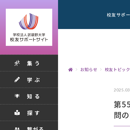
校友サポ
集 う
お知らせ
校友トピッ
学 ぶ
2025.03
知 る
第5
探 す
問の
繋がる