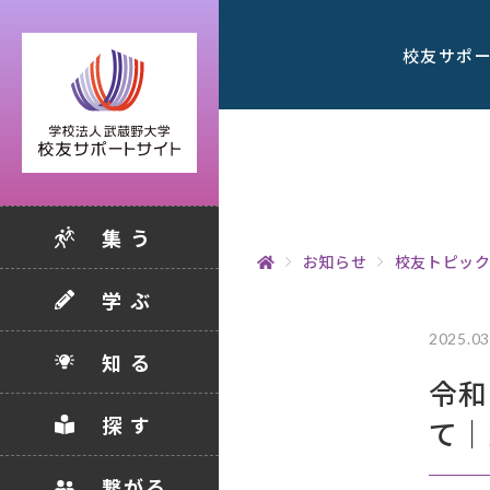
校友サポ
集 う
お知らせ
校友トピッ
学 ぶ
2025.03
知 る
令和
探 す
て｜
繋がる