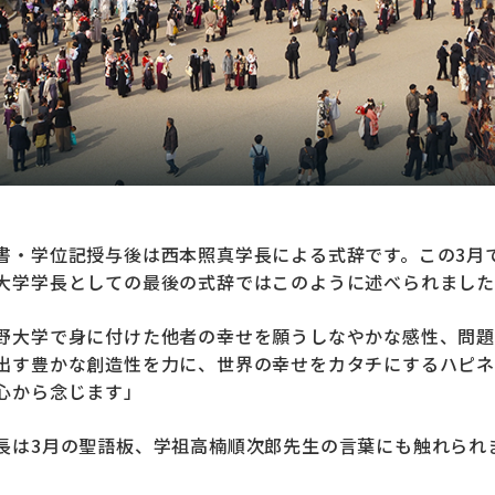
書・学位記授与後は西本照真学長による式辞です。この3月
大学学長としての最後の式辞ではこのように述べられまし
野大学で身に付けた他者の幸せを願うしなやかな感性、問題
出す豊かな創造性を力に、世界の幸せをカタチにするハピネ
心から念じます」
長は3月の聖語板、学祖高楠順次郎先生の言葉にも触れられ
。