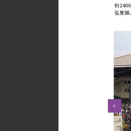
約24
弘誓願