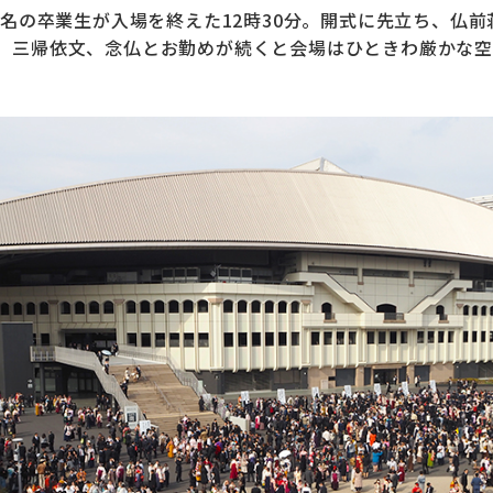
00名の卒業生が入場を終えた12時30分。開式に先立ち、仏
、三帰依文、念仏とお勤めが続くと会場はひときわ厳かな