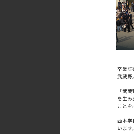
合掌・礼拝
卒業証
武蔵野
「武蔵
を生み
ことを
西本学
います