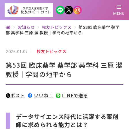
MENU
お知らせ
校友トピックス
第53回 臨床薬学 薬学
部 薬学科 三原 潔 教授｜学問の地平から
繋がる
知 る
探 す
学 ぶ
集 う
校友トピックス
2025.01.09
校友サポートサイトとは
第53回 臨床薬学 薬学部 薬学科 三原 潔
母校について
教授｜学問の地平から
むらさき会・くれない会について
ポスト
いいね！
LINEで送る
お知らせ
武蔵野マガジン
データサイエンス時代に活躍する薬剤
師に求められる能力とは？
創立100周年記念事業