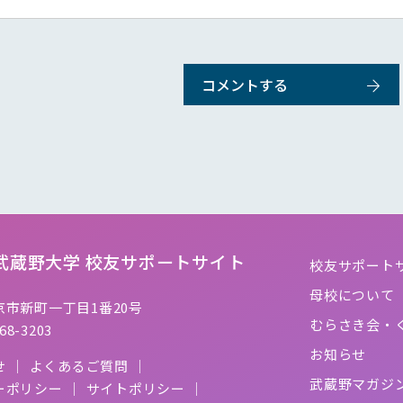
武蔵野大学
校友サポートサイト
校友サポート
母校について
市新町一丁目1番20号
むらさき会・
68-3203
お知らせ
せ
よくあるご質問
武蔵野マガジ
ーポリシー
サイトポリシー