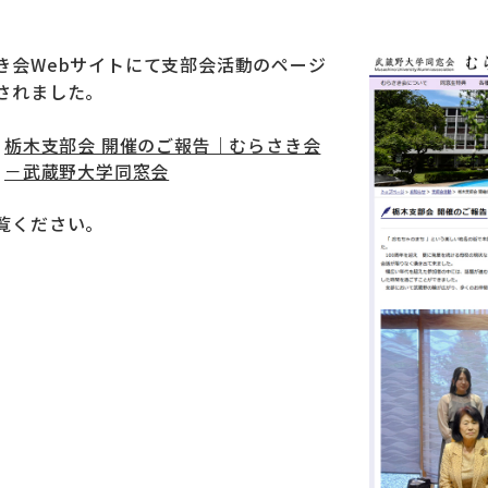
き会Webサイトにて支部会活動のページ
されました。
栃木支部会 開催のご報告｜むらさき会
－武蔵野大学同窓会
覧ください。