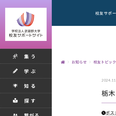
校友サポ
集 う
お知らせ
校友トピッ
学 ぶ
2024.11
知 る
栃木
探 す
ポス
繋がる