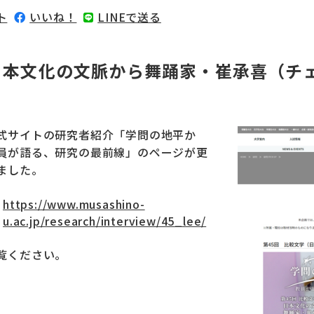
ト
いいね！
LINEで送る
日本文化の文脈から舞踊家・崔承喜（チ
く
式サイトの研究者紹介「学問の地平か
員が語る、研究の最前線」のページが更
ました。
https://www.musashino-
u.ac.jp/research/interview/45_lee/
覧ください。