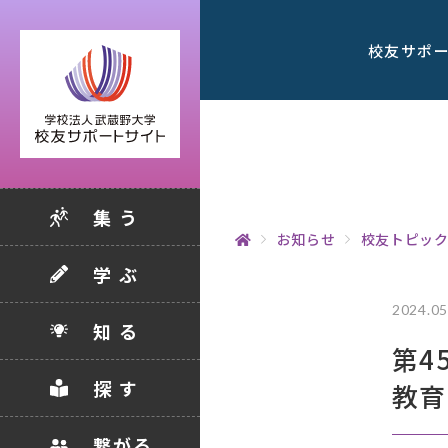
校友サポ
集 う
お知らせ
校友トピッ
学 ぶ
2024.05
知 る
第4
探 す
教育
繋がる