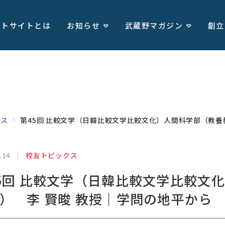
ートサイトとは
お知らせ
武蔵野マガジン
創立
クス
第45回 比較文学（日韓比較文学比較文化）人間科学部（教養
校友トピックス
.14
5回 比較文学（日韓比較文学比較文
） 李 賢晙 教授｜学問の地平から