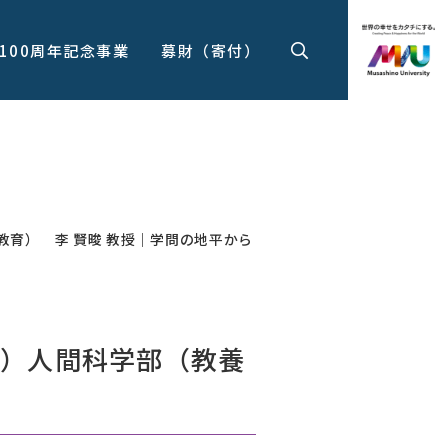
100周年記念事業
募財（寄付）
教育） 李 賢晙 教授｜学問の地平から
化）人間科学部（教養