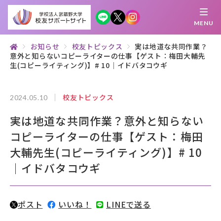
MENU
お知らせ
校友トピックス
実は地道な共同作業？
意外と知らないコピーライターの仕事【ゲスト：梅田大輔先
繋がる
知 る
探 す
学 ぶ
集 う
生(コピーライティング)】# 10｜イドバタコウギ
校友トピックス
2024.05.10
校友サポートサイトとは
実は地道な共同作業？意外と知らない
母校について
コピーライターの仕事【ゲスト：梅田
むらさき会・くれない会について
大輔先生(コピーライティング)】# 10
｜イドバタコウギ
お知らせ
武蔵野マガジン
ポスト
いいね！
LINEで送る
創立100周年記念事業