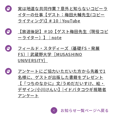
実は地道な共同作業？意外と知らないコピーラ
イターの仕事【ゲスト：梅田大輔先生(コピー
ライティング)】# 10｜YouTube
【放送後記】＃10【ゲスト梅田先生（現役コピ
ーライター）】｜note
フィールド・スタディーズ（基礎FS・発展
FS）| 武蔵野大学［MUSASHINO
UNIVERSITY］
アンケートにご協力いただいた方から先着で1
名様に、ゲストが出版した書籍をプレゼント
【『つちのなかに』文/うめだだいすけ、絵・
デザイン/小川けんい】|イドバタコウギ視聴者
アンケート
お知らせ一覧ページへ戻る