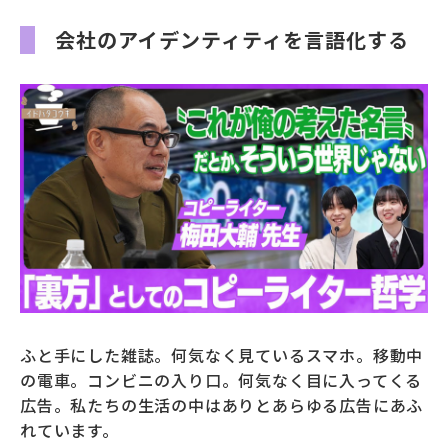
会社のアイデンティティを言語化する
募財（寄付）
採用情報
各種手続き・ご案内
卒業後の学び
武蔵野TV
お問い合わせ
よくあるご質問
プライバシーポリシー
ふと手にした雑誌。何気なく見ているスマホ。移動中
の電車。コンビニの入り口。何気なく目に入ってくる
広告。私たちの生活の中はありとあらゆる広告にあふ
サイトポリシー
サイトマップ
れています。