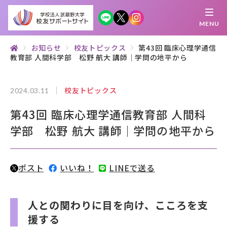
MENU
お知らせ
校友トピックス
第43回 臨床心理学通信
教育部 人間科学部 松野 航大 講師｜学問の地平から
繋がる
知 る
探 す
学 ぶ
集 う
校友トピックス
2024.03.11
校友サポートサイトとは
第43回 臨床心理学通信教育部 人間科
母校について
学部 松野 航大 講師｜学問の地平から
むらさき会・くれない会について
ポスト
いいね！
LINEで送る
お知らせ
武蔵野マガジン
人との関わりに目を向け、こころを支
援する
創立100周年記念事業