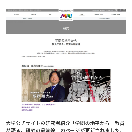
募財（寄付）
採用情報
各種手続き・ご案内
卒業後の学び
武蔵野TV
お問い合わせ
よくあるご質問
プライバシーポリシー
サイトポリシー
サイトマップ
大学公式サイトの研究者紹介「学問の地平から 教員
が語る、研究の最前線」のページが更新されました。