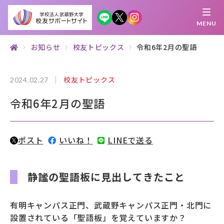
MENU
お知らせ
校友トピックス
令和6年2月の聖語
繋がる
知 る
探 す
学 ぶ
集 う
校友トピックス
2024.02.27
令和6年2月の聖語
校友サポートサイトとは
母校について
ポスト
いいね！
LINEで送る
むらさき会・くれない会について
お知らせ
静謐の聖語板に見出してきたこと
武蔵野マガジン
有明キャンパス正門、武蔵野キャンパス正門・北門に
設置されている「聖語板」を覚えていますか？
創立100周年記念事業