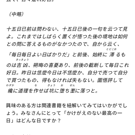
（中略）
十五日已前は問わない、十五日已後の一句を云つて見
よ。これまではしばらく置くが悟つた後の境地は如何
との問に答えるものがなかつたので、自から云く、
とどこお
「毎日毎日よい日ばかりだ」と前後、始終に
滞
るも
きっきょう
のは
吉凶
、朔晦の喜憂あり、前後の截断して毎日これ
好日。昨日は恁麼今日は不恁麼か、自分で売つて自分
で買つたもの、得もなければ失もない。圜悟評して
わずか
な
きょう
お
ぜん
纔
に道理を
作
せば
坑
に
堕
ち
壍
に落つと。
興味のある方は関連書籍を紐解いてみてはいかがでし
ょう。みなさんにとって「かけがえのない最高の一
日」はどんな日ですか？