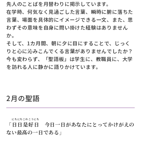
先人のことばを月替わりに掲示しています。
在学時、何気なく見過ごした言葉、瞬時に腑に落ちた
募財（寄付）
言葉、場面を具体的にイメージできる一文、また、思
採用情報
わずその意味を自身に問い掛けた経験はありません
か。
各種手続き・ご案内
そして、1カ月間、朝に夕に目にすることで、じっく
りと心に沁みこんでくる言葉がありませんでしたか？
卒業後の学び
今も変わらず、「聖語板」は学生に、教職員に、大学
を訪れる人に静かに語りかけています。
武蔵野TV
お問い合わせ
2月の聖語
よくあるご質問
プライバシーポリシー
にち
にち
これ
こう
にち
「
日
日
是
好
日
今日一日があなたにとってかけがえの
サイトポリシー
サイトマップ
ない最高の一日である」