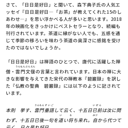
さて、「日日是好日」と聞いて、森下典子氏の人気エ
ッセイ『日日是好日―「お茶」が教えてくれた15のし
あわせ―』を思い浮かべる人が多いと思います。2018
年の映画化をきっかけにベストセラーとなり、続編も
刊行されています。茶道に縁がない人でも、五感を通
じて季節の移ろいを味わう茶道の奥深さに感銘を受け
たのではないでしょうか。
「日日是好日」は禅語のひとつで、唐代に活躍した禅
うん
もん
ぶん
えん
僧・
雲
門
文
偃
の言葉と言われています。日本の禅に大
きな影響を与えてきた宋代の禅教本『碧巌録』を訳し
た『仏教の聖典 碧巌録』には以下のように記されて
います。
うんもん
すいご
いぜん
本則 挙す、
雲門
垂語
して云く、十五日
已前
は汝に問
い
も
みづ
わず、十五日已後一句を
道
い
将
ち来れ。
自
から代つて
云く、日々是れ好日。